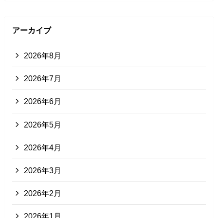
アーカイブ
2026年8月
2026年7月
2026年6月
2026年5月
2026年4月
2026年3月
2026年2月
2026年1月