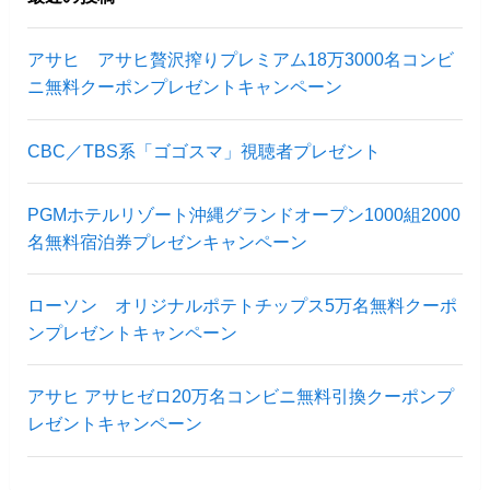
アサヒ アサヒ贅沢搾りプレミアム18万3000名コンビ
ニ無料クーポンプレゼントキャンペーン
CBC／TBS系「ゴゴスマ」視聴者プレゼント
PGMホテルリゾート沖縄グランドオープン1000組2000
名無料宿泊券プレゼンキャンペーン
ローソン オリジナルポテトチップス5万名無料クーポ
ンプレゼントキャンペーン
アサヒ アサヒゼロ20万名コンビニ無料引換クーポンプ
レゼントキャンペーン