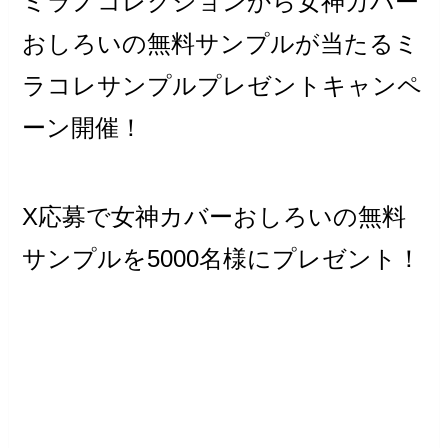
ミラノコレクションから女神カバー
おしろいの無料サンプルが当たるミ
ラコレサンプルプレゼントキャンペ
ーン開催！
X応募で女神カバーおしろいの無料
サンプルを5000名様にプレゼント！