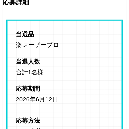
応募詳細
当選品
楽レーザープロ
当選人数
合計1名様
応募期間
2026年6月12日
応募方法