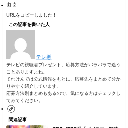
URLをコピーしました！
この記事を書いた人
テレ懸
テレビの視聴者プレゼント、応募方法がバラバラで迷う
ことありますよね。
てれけんでは公式情報をもとに、応募先をまとめて分か
りやすく紹介しています。
応募方法別まとめもあるので、気になる方はチェックし
てみてください。
関連記事