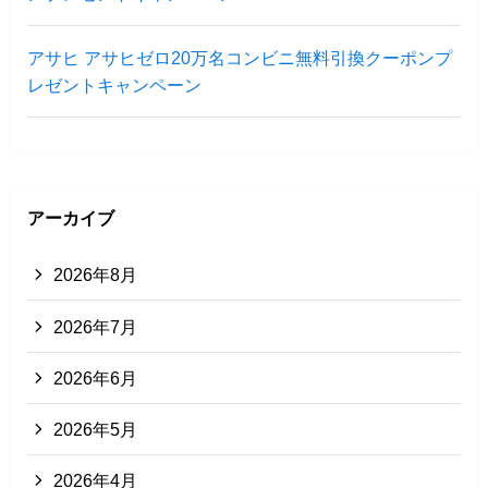
アサヒ アサヒゼロ20万名コンビニ無料引換クーポンプ
レゼントキャンペーン
アーカイブ
2026年8月
2026年7月
2026年6月
2026年5月
2026年4月