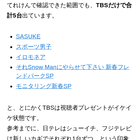
てれけんで確認できた範囲でも、
TBSだけで合
計5台
出ています。
SASUKE
スポーツ男子
イロモネア
それSnow Manにやらせて下さい 新春フレ
ンドパークSP
モニタリング新春SP
と、とにかくTBSは視聴者プレゼントがイケイ
ケ状態です。
参考までに、日テレはシューイチ、フジテレビ
は新しいカギでそれぞれ1台ずつ…という印象